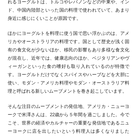
れるヨーグルトは、トルコやレバノンなどの中東や、イン
ド、中国内陸部といった国の料理で使われていて、あまり
身近に感じにくいことが原因です。
ほかにヨーグルトを料理に使う国で思い浮かぶのは、アメ
リカやオーストラリアの料理です。国として歴史が浅く固
有の食文化が少ないほか、移民の影響もあり多様な食文化
が混在し、近年では、健康志向のほか、ベジタリアンやヴ
ィーガンといった食の嗜好も取り入れているのが特徴で
す。ヨーグルトだけでなくスパイスやハーブなどを大胆に
使い、モダン・アメリカ料理やモダン・オーストラリア料
理と呼ばれる新しいムーブメントを巻き起こしています。
そんな注目のムーブメントの発信地、アメリカ・ニューヨ
ークで米澤さんは、22歳から５年間を過ごしました。今で
こそ、世界の経済やカルチャーの重要な発信地であるニュ
ーヨークに店を出したいという料理人は多くなりました