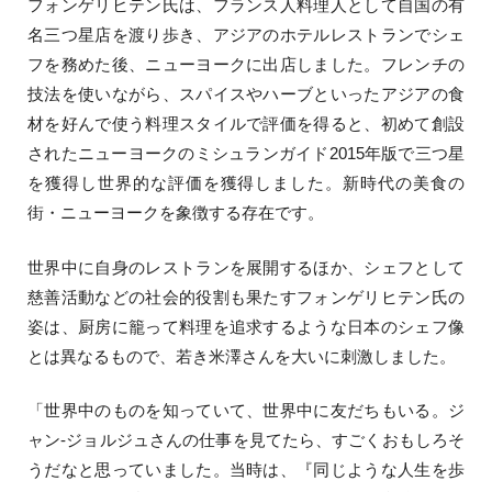
フォンゲリヒテン氏は、フランス人料理人として自国の有
名三つ星店を渡り歩き、アジアのホテルレストランでシェ
フを務めた後、ニューヨークに出店しました。フレンチの
技法を使いながら、スパイスやハーブといったアジアの食
材を好んで使う料理スタイルで評価を得ると、初めて創設
されたニューヨークのミシュランガイド2015年版で三つ星
を獲得し世界的な評価を獲得しました。新時代の美食の
街・ニューヨークを象徴する存在です。
世界中に自身のレストランを展開するほか、シェフとして
慈善活動などの社会的役割も果たすフォンゲリヒテン氏の
姿は、厨房に籠って料理を追求するような日本のシェフ像
とは異なるもので、若き米澤さんを大いに刺激しました。
「世界中のものを知っていて、世界中に友だちもいる。ジ
ャン-ジョルジュさんの仕事を見てたら、すごくおもしろそ
うだなと思っていました。当時は、『同じような人生を歩