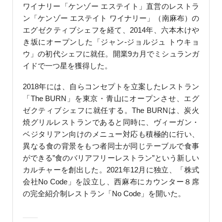
ワイナリー「ケンゾー エステイト」直営のレストラ
ン「ケンゾー エステイト ワイナリー」（南麻布）の
エグゼクティブシェフを経て、2014年、六本木けや
き坂にオープンした「ジャン-ジョルジュ トウキョ
ウ」の初代シェフに就任。開業9カ月でミシュランガ
イドで一つ星を獲得した。
2018年には、自らコンセプトを立案したレストラン
「The BURN」を東京・青山にオープンさせ、エグ
ゼクティブシェフに就任する。The BURNは、炭火
焼グリルレストランであると同時に、ヴィーガン・
ベジタリアン向けのメニュー対応も積極的に行い、
異なる食の背景をもつ者同士が同じテーブルで食事
ができる”食のバリアフリーレストラン”という新しい
カルチャーを創出した。2021年12月に独立、「株式
会社No Code」を設立し、西麻布にカウンター８席
の完全紹介制レストラン「No Code」を開いた。