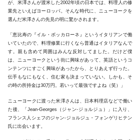
が、米澤さんが渡米した2002年頃の日本では、料理人の修
業先といえばヨーロッパ。そんな時代に、ニューヨークを
選んだ米澤さんの先見の明に驚かされます。
「恵比寿の『イル・ボッカローネ』というイタリアンで働
いていたので、料理修業に行くなら普通はイタリアなんで
す。親も含めて周囲はみんな反対してました。だけど僕
は、ニューヨークという街に興味があって、英語というコ
ンテンツにすごく興味があったから、とりあえず行った。
伝手もなにもなく、住む家も決まっていない。しかも、そ
の時の所持金は30万円。若いって最強ですよね（笑）」
ニューヨークに渡った米澤さんは、日本料理店などで働い
た後、「Jean-Georges（ジャン-ジョルジュ）」に入り、
フランス人シェフのジャン-ジョルジュ・フォンゲリヒテン
氏に出会います。