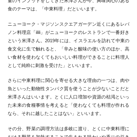
量のインプットをしてきた米澤さんが今、興味関心のある
食のテーマは、「中東料理」だといいます。
ニューヨーク・マジソンスクエアガーデン近くにあるレバ
ノン料理店「ilili」がニューヨークのレストランで一番好き
という米澤さん。2019年には、イスラエルを訪れて中東の
食文化に生で触れると、「辛みと酸味の使い方のほか、高
い食材を使わなくてもおいしい料理ができることに料理人
として純粋に刺激を受けた」といいます。
さらに中東料理に関心を寄せる大きな理由の一つは、肉や
魚といった動物性タンパク質を使うことが少ないことだと
米澤さんはいいます。とくに人口増加や資源の枯渇といっ
た未来の食糧事情を考えると「使わなくても料理が作れる
なら、それに越したことはない」といいます。
その分、野菜の調理方法は多岐に渡り、とくに中東料理に
おける野菜を加熱することで生まれる味わいや香りの引き