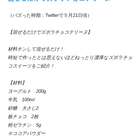
（バズった時期：Twitterで５月21日頃）
【混ぜるだけでズボラチョコテリーヌ】
材料チンして混ぜるだけ！
時短で作ったとは思えないほどねっとり濃厚なズボラチョ
コスイーツをご紹介！
【材料】
ヨーグルト 200g
牛乳 100ml
砂糖 大さじ2
板チョコ 2枚
粉ゼラチン 5g
※ココアパウダー