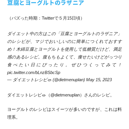
豆腐とヨーグルトのラザニア
（バズった時期：Twitterで５月15日頃）
ダイエット中の方はこの「豆腐とヨーグルトのラザニア」
のレシピが、マジでおいしいのに簡単につくれておすす
め！木綿豆腐とヨーグルトを使用して低糖質だけど、満足
感のあるレシピ。腹もちもよくて、痩せたいけどがっつり
食べたい日にぴったり。ぜひつくってみて！
pic.twitter.com/bLnzBSbcSp
— ダイエットレシピ🥗 (@dietmenuplan)
May 15, 2023
ダイエットレシピ🥗（
@dietmenuplan
）さんのレシピ。
ヨーグルトのレシピはスイーツが多いのですが、これは料
理系。