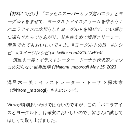
【材料2つだけ】「エッセルスーパーカップ超バニラ」とヨ
ーグルトをまぜて、ヨーグルトアイスクリームを作ろう！
バニラアイスに水切りしたヨーグルトを混ぜて、いい感じ
に凍らせたらできあがり。甘さ控えめで濃厚クリーミー。
簡単でとてもおいしいですよ。
#ヨーグルトの日
#レシ
ピ
#スイーツレシピ
pic.twitter.com/rX1hUwEx4L
— 溝呂木一美：イラストレーター・ドーナツ探求家／マツ
コの知らない世界出演 (@hitomi_mizorogi)
May 15, 2023
溝呂木一美：イラストレーター・ドーナツ探求家
（
@hitomi_mizorogi
）さんのレシピ。
Viewが特別多いわけではないのですが、この「バニラアイ
スとヨーグルト」は確実においしいので、皆さんに試して
ほしくて取り上げました。