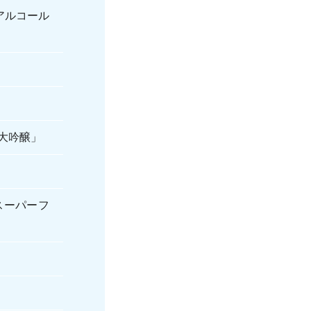
アルコール
大吟醸」
スーパーフ
」